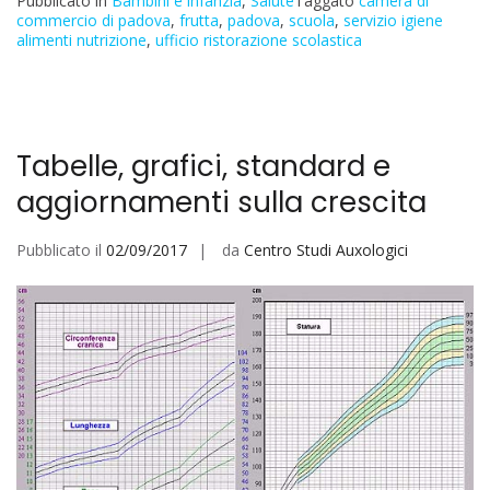
Pubblicato in
Bambini e infanzia
,
Salute
Taggato
camera di
commercio di padova
,
frutta
,
padova
,
scuola
,
servizio igiene
alimenti nutrizione
,
ufficio ristorazione scolastica
Tabelle, grafici, standard e
aggiornamenti sulla crescita
Pubblicato il
02/09/2017
da
Centro Studi Auxologici