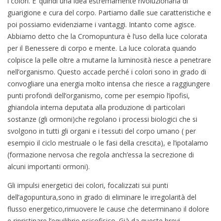
i colori. E’ quindi una idea estremamente rivoluzionaria di
guarigione e cura del corpo. Partiamo dalle sue caratteristiche e
poi possiamo evidenziarne i vantaggi. Intanto come agisce.
Abbiamo detto che la Cromopuntura è l’uso della luce colorata
per il Benessere di corpo e mente. La luce colorata quando
colpisce la pelle oltre a mutarne la luminosità riesce a penetrare
nell’organismo. Questo accade perché i colori sono in grado di
convogliare una energia molto intensa che riesce a raggiungere
punti profondi dell’organismo, come per esempio l’ipofisi,
ghiandola interna deputata alla produzione di particolari
sostanze (gli ormoni)che regolano i processi biologici che si
svolgono in tutti gli organi e i tessuti del corpo umano ( per
esempio il ciclo mestruale o le fasi della crescita), e l’ipotalamo
(formazione nervosa che regola anch’essa la secrezione di
alcuni importanti ormoni).
Gli impulsi energetici dei colori, focalizzati sui punti
dell’agopuntura,sono in grado di eliminare le irregolarità del
flusso energetico,rimuovere le cause che determinano il dolore
e ripristinare l’equilibrio psicofisico. Già da queste brevi