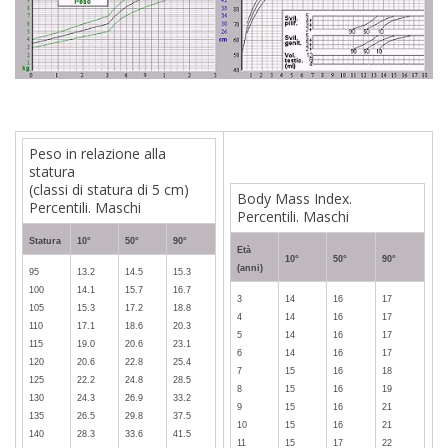
Peso in relazione alla
statura
(classi di statura di 5 cm)
Body Mass Index.
Percentili. Maschi
Percentili. Maschi
Statura
10°
50°
90°
Età
10°
50°
90°
(anni)
95
13.2
14.5
15.3
100
14.1
15.7
16.7
3
14
16
17
105
15.3
17.2
18.8
4
14
16
17
110
17.1
18.6
20.3
5
14
16
17
115
19.0
20.6
23.1
6
14
16
17
120
20.6
22.8
25.4
7
15
16
18
125
22.2
24.8
28.5
8
15
16
19
130
24.3
26.9
33.2
9
15
16
21
135
26.5
29.8
37.5
10
15
16
21
140
28.3
33.6
41.5
11
15
17
22