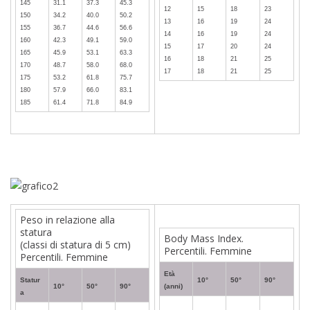
145
31.1
37.3
45.3
12
15
18
23
150
34.2
40.0
50.2
13
16
19
24
155
36.7
44.6
56.6
14
16
19
24
160
42.3
49.1
59.0
15
17
20
24
165
45.9
53.1
63.3
16
18
21
25
170
48.7
58.0
68.0
17
18
21
25
175
53.2
61.8
75.7
180
57.9
66.0
83.1
185
61.4
71.8
84.9
Peso in relazione alla
statura
Body Mass Index.
(classi di statura di 5 cm)
Percentili. Femmine
Percentili. Femmine
Età
Statur
10°
50°
90°
10°
50°
90°
(anni)
a