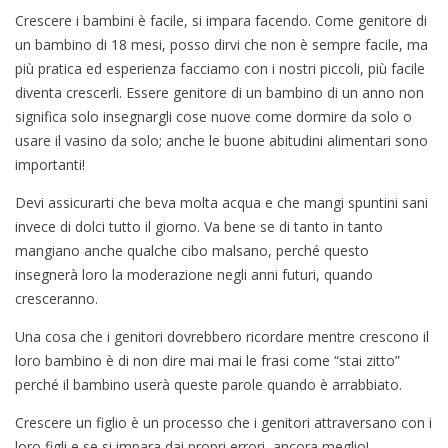
Crescere i bambini è facile, si impara facendo. Come genitore di
un bambino di 18 mesi, posso dirvi che non è sempre facile, ma
più pratica ed esperienza facciamo con i nostri piccoli, più facile
diventa crescerli. Essere genitore di un bambino di un anno non
significa solo insegnargli cose nuove come dormire da solo o
usare il vasino da solo; anche le buone abitudini alimentari sono
importanti!
Devi assicurarti che beva molta acqua e che mangi spuntini sani
invece di dolci tutto il giorno. Va bene se di tanto in tanto
mangiano anche qualche cibo malsano, perché questo
insegnerà loro la moderazione negli anni futuri, quando
cresceranno.
Una cosa che i genitori dovrebbero ricordare mentre crescono il
loro bambino è di non dire mai mai le frasi come “stai zitto”
perché il bambino userà queste parole quando è arrabbiato.
Crescere un figlio è un processo che i genitori attraversano con i
loro figli e se si impara dai propri errori, ancora meglio!