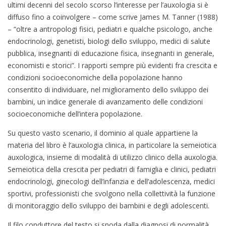
ultimi decenni del secolo scorso l’interesse per l’auxologia si è
diffuso fino a coinvolgere – come scrive James M. Tanner (1988)
– “oltre a antropologi fisici, pediatri e qualche psicologo, anche
endocrinologi, genetisti, biologi dello sviluppo, medici di salute
pubblica, insegnanti di educazione fisica, insegnanti in generale,
economisti e storici”. I rapporti sempre più evidenti fra crescita e
condizioni socioeconomiche della popolazione hanno
consentito di individuare, nel miglioramento dello sviluppo dei
bambini, un indice generale di avanzamento delle condizioni
socioeconomiche dell’intera popolazione.
Su questo vasto scenario, il dominio al quale appartiene la
materia del libro è l’auxologia clinica, in particolare la semeiotica
auxologica, insieme di modalità di utilizzo clinico della auxologia.
Semeiotica della crescita per pediatri di famiglia e clinici, pediatri
endocrinologi, ginecologi dell’infanzia e dell’adolescenza, medici
sportivi, professionisti che svolgono nella collettività la funzione
di monitoraggio dello sviluppo dei bambini e degli adolescenti.
Il filo conduttore del testo si snoda dalla diagnosi di normalità