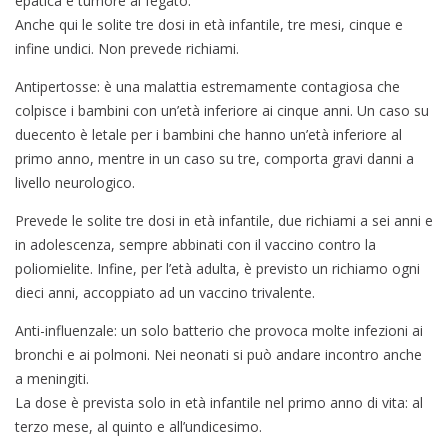
epatica e tumore al fegato.
Anche qui le solite tre dosi in età infantile, tre mesi, cinque e
infine undici. Non prevede richiami.
Antipertosse: è una malattia estremamente contagiosa che
colpisce i bambini con un’età inferiore ai cinque anni. Un caso su
duecento è letale per i bambini che hanno un’età inferiore al
primo anno, mentre in un caso su tre, comporta gravi danni a
livello neurologico.
Prevede le solite tre dosi in età infantile, due richiami a sei anni e
in adolescenza, sempre abbinati con il vaccino contro la
poliomielite. Infine, per l’età adulta, è previsto un richiamo ogni
dieci anni, accoppiato ad un vaccino trivalente.
Anti-influenzale: un solo batterio che provoca molte infezioni ai
bronchi e ai polmoni. Nei neonati si può andare incontro anche
a meningiti.
La dose è prevista solo in età infantile nel primo anno di vita: al
terzo mese, al quinto e all’undicesimo.