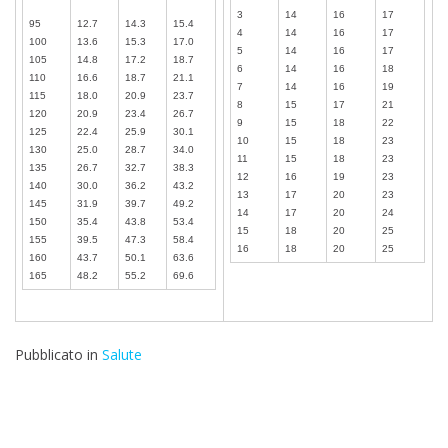
3
14
16
17
95
12.7
14.3
15.4
4
14
16
17
100
13.6
15.3
17.0
5
14
16
17
105
14.8
17.2
18.7
6
14
16
18
110
16.6
18.7
21.1
7
14
16
19
115
18.0
20.9
23.7
8
15
17
21
120
20.9
23.4
26.7
9
15
18
22
125
22.4
25.9
30.1
10
15
18
23
130
25.0
28.7
34.0
11
15
18
23
135
26.7
32.7
38.3
12
16
19
23
140
30.0
36.2
43.2
13
17
20
23
145
31.9
39.7
49.2
14
17
20
24
150
35.4
43.8
53.4
15
18
20
25
155
39.5
47.3
58.4
16
18
20
25
160
43.7
50.1
63.6
165
48.2
55.2
69.6
Pubblicato in
Salute