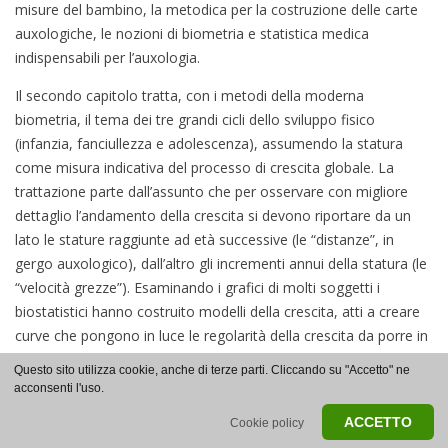
misure del bambino, la metodica per la costruzione delle carte
auxologiche, le nozioni di biometria e statistica medica
indispensabili per l’auxologia.
Il secondo capitolo tratta, con i metodi della moderna
biometria, il tema dei tre grandi cicli dello sviluppo fisico
(infanzia, fanciullezza e adolescenza), assumendo la statura
come misura indicativa del processo di crescita globale. La
trattazione parte dall’assunto che per osservare con migliore
dettaglio l’andamento della crescita si devono riportare da un
lato le stature raggiunte ad età successive (le “distanze”, in
gergo auxologico), dall’altro gli incrementi annui della statura (le
“velocità grezze”). Esaminando i grafici di molti soggetti i
biostatistici hanno costruito modelli della crescita, atti a creare
curve che pongono in luce le regolarità della crescita da porre in
relazione con aspetti clinici e endocrinologici. Il primo e l’ultimo
Questo sito utilizza cookie, anche di terze parti. Cliccando su "Accetto" ne
paragrafo consentono di acquisire i concetti basilari della
acconsenti l'uso.
modellizzazione; i paragrafi intermedi sono utili a chi volesse
ACCETTO
Cookie policy
approfondire le caratteristiche matematiche dei vari modelli e le