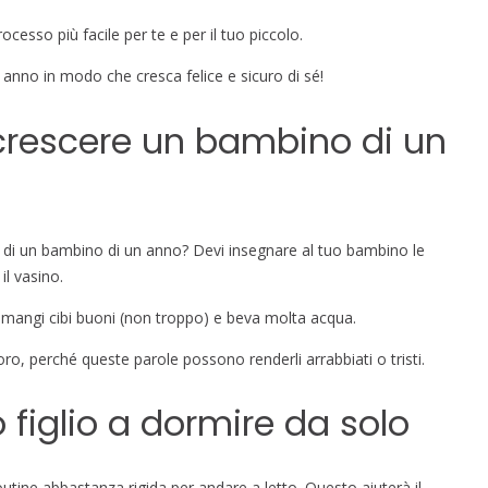
cesso più facile per te e per il tuo piccolo.
 anno in modo che cresca felice e sicuro di sé!
i crescere un bambino di un
e di un bambino di un anno? Devi insegnare al tuo bambino le
l vasino.
e mangi cibi buoni (non troppo) e beva molta acqua.
ro, perché queste parole possono renderli arrabbiati o tristi.
figlio a dormire da solo
outine abbastanza rigida per andare a letto. Questo aiuterà il