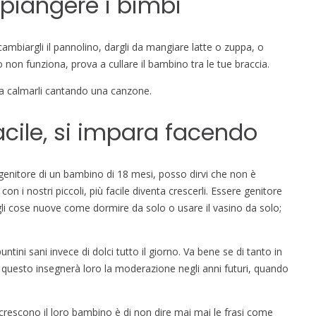
piangere i bimbi
ambiargli il pannolino, dargli da mangiare latte o zuppa, o
o non funziona, prova a cullare il bambino tra le tue braccia.
 a calmarli cantando una canzone.
acile, si impara facendo
genitore di un bambino di 18 mesi, posso dirvi che non è
n i nostri piccoli, più facile diventa crescerli. Essere genitore
gli cose nuove come dormire da solo o usare il vasino da solo;
ini sani invece di dolci tutto il giorno. Va bene se di tanto in
uesto insegnerà loro la moderazione negli anni futuri, quando
crescono il loro bambino è di non dire mai mai le frasi come