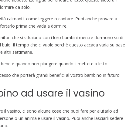
ormire da solo.
tività calmanti, come leggere o cantare. Puoi anche provare a
nfortarlo prima che vada a dormire.
enitori che si sdraiano con i loro bambini mentre dormono su di
i al buio. Il tempo che ci vuole perché questo accada varia su base
e altri settimane.
bene è quando non piangere quando li mettete a letto.
esso che porterà grandi benefici al vostro bambino in futuro!
ino ad usare il vasino
e il vasino, ci sono alcune cose che puoi fare per aiutarlo ad
persone o un animale usare il vasino. Puoi anche lasciarli sedere
arlo.