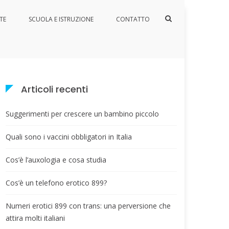
Mostra
TE
SCUOLA E ISTRUZIONE
CONTATTO
il
Home
Centro Studi Auxologici
modulo
per
la
ricerca
Articoli recenti
Suggerimenti per crescere un bambino piccolo
Quali sono i vaccini obbligatori in Italia
Cos’è l’auxologia e cosa studia
Cos’è un telefono erotico 899?
Numeri erotici 899 con trans: una perversione che
attira molti italiani