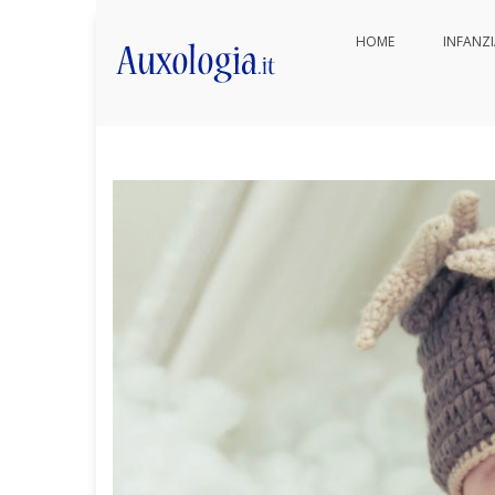
Vai
HOME
INFANZ
ai
Suggerimenti per crescere un
contenuti
Auxologia.it
Approfondimenti di salute e be