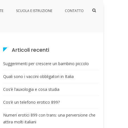
Mostra
TE
SCUOLA E ISTRUZIONE
CONTATTO
il
lute
Suggerimenti per crescere un bambino piccolo
modulo
per
la
ricerca
Articoli recenti
Suggerimenti per crescere un bambino piccolo
Quali sono i vaccini obbligatori in Italia
Cos’è l’auxologia e cosa studia
Cos’è un telefono erotico 899?
Numeri erotici 899 con trans: una perversione che
attira molti italiani