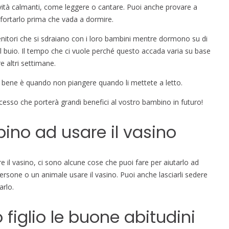
tività calmanti, come leggere o cantare. Puoi anche provare a
nfortarlo prima che vada a dormire.
enitori che si sdraiano con i loro bambini mentre dormono su di
i al buio. Il tempo che ci vuole perché questo accada varia su base
e altri settimane.
bene è quando non piangere quando li mettete a letto.
esso che porterà grandi benefici al vostro bambino in futuro!
ino ad usare il vasino
e il vasino, ci sono alcune cose che puoi fare per aiutarlo ad
persone o un animale usare il vasino. Puoi anche lasciarli sedere
arlo.
figlio le buone abitudini