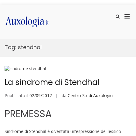
Vai
ai
Men
Mostra
contenuti
il
prin
Auxologia.it
Approfondimenti di salute e benessere
modulo
per
per
la
la
ricerca
visu
Tag:
stendhal
Mobi
La sindrome di Stendhal
Pubblicato il
02/09/2017
da
Centro Studi Auxologici
PREMESSA
Sindrome di Stendhal è diventata un’espressione del lessico