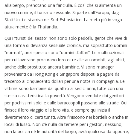
all’albergo, prenotano una fanciulla. È così che si alimenta un
nuovo crimine, il turismo sessuale. Si parte dall’Europa, dagli
Stati Uniti e si arriva nel Sud-Est asiatico. La meta più in voga
attualmente è la Thailandia.
Qui i “turisti del sesso” non sono solo pedofili, gente che vive di
una forma di devianza sessuale cronica, ma soprattutto uomini
“normali”, anzi spesso sono “uomini d’affari”. Le multinazionali
per cui lavorano procurano loro oltre alle automobili, agli abiti,
anche delle prostitute ancora bambine. Vi sono manager
provenienti da Hong Kong e Singapore disposti a pagare dai
trecento ai cinquecento dollari per una notte in compagnia. Le
vittime sono bambine dai quattro ai sedici anni, tutte con una
stessa caratteristica: la povertà. Vengono vendute dai genitori
per pochissimi soldi e dalle baraccopoli passano alle strade. Qui
finisce il loro viaggio e la loro vita, e sempre qui inizia il
divertimento di certi turisti. Altre finiscono nei bordelli o anche in
locali di lusso. Non c’è nulla da temere per i gestori, nessuno,
non la polizia né le autorità del luogo, avrà qualcosa da opporre;