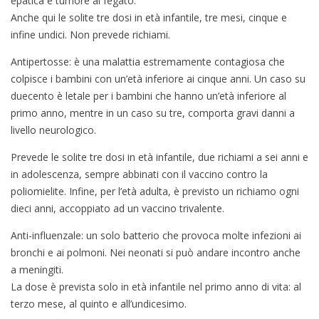
epatica e tumore al fegato.
Anche qui le solite tre dosi in età infantile, tre mesi, cinque e
infine undici. Non prevede richiami.
Antipertosse: è una malattia estremamente contagiosa che
colpisce i bambini con un’età inferiore ai cinque anni. Un caso su
duecento è letale per i bambini che hanno un’età inferiore al
primo anno, mentre in un caso su tre, comporta gravi danni a
livello neurologico.
Prevede le solite tre dosi in età infantile, due richiami a sei anni e
in adolescenza, sempre abbinati con il vaccino contro la
poliomielite. Infine, per l’età adulta, è previsto un richiamo ogni
dieci anni, accoppiato ad un vaccino trivalente.
Anti-influenzale: un solo batterio che provoca molte infezioni ai
bronchi e ai polmoni. Nei neonati si può andare incontro anche
a meningiti.
La dose è prevista solo in età infantile nel primo anno di vita: al
terzo mese, al quinto e all’undicesimo.