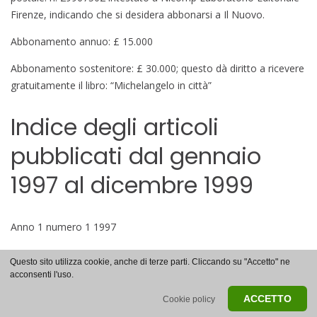
Firenze, indicando che si desidera abbonarsi a Il Nuovo.
Abbonamento annuo: £ 15.000
Abbonamento sostenitore: £ 30.000; questo dà diritto a ricevere
gratuitamente il libro: “Michelangelo in città”
Indice degli articoli
pubblicati dal gennaio
1997 al dicembre 1999
Anno 1 numero 1 1997
Volevi papà? Arriva mamma di Massimo Papini
Questo sito utilizza cookie, anche di terze parti. Cliccando su "Accetto" ne
acconsenti l'uso.
Presunti minorenni, attenti di Ivan Nicoletti
ACCETTO
Cookie policy
Vittime, insegnanti e bulli di Andrea Smorti