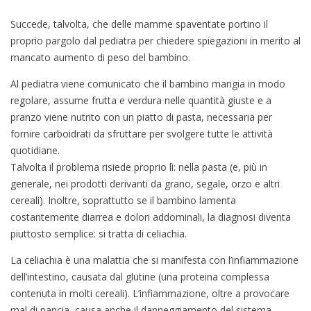
Succede, talvolta, che delle mamme spaventate portino il
proprio pargolo dal pediatra per chiedere spiegazioni in merito al
mancato aumento di peso del bambino.
Al pediatra viene comunicato che il bambino mangia in modo
regolare, assume frutta e verdura nelle quantità giuste e a
pranzo viene nutrito con un piatto di pasta, necessaria per
fornire carboidrati da sfruttare per svolgere tutte le attività
quotidiane.
Talvolta il problema risiede proprio lì: nella pasta (e, più in
generale, nei prodotti derivanti da grano, segale, orzo e altri
cereali). Inoltre, soprattutto se il bambino lamenta
costantemente diarrea e dolori addominali, la diagnosi diventa
piuttosto semplice: si tratta di celiachia.
La celiachia è una malattia che si manifesta con l’infiammazione
dell’intestino, causata dal glutine (una proteina complessa
contenuta in molti cereali). L’infiammazione, oltre a provocare
mal di pancia, causa anche il danneggiamento del sistema