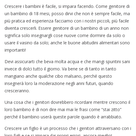
Crescere i bambini è facile, si impara facendo. Come genitore di
un bambino di 18 mesi, posso dirvi che non è sempre facile, ma
più pratica ed esperienza facciamo con i nostri piccoli, più facile
diventa crescerli. Essere genitore di un bambino di un anno non
significa solo insegnargli cose nuove come dormire da solo o
usare il vasino da solo; anche le buone abitudini alimentari sono
importanti!
Devi assicurarti che beva molta acqua e che mangi spuntini sani
invece di dolci tutto il giorno. Va bene se di tanto in tanto
mangiano anche qualche cibo malsano, perché questo
insegnerà loro la moderazione negli anni futuri, quando
cresceranno.
Una cosa che i genitori dovrebbero ricordare mentre crescono il
loro bambino è di non dire mai mai le frasi come “stai zitto”
perché il bambino userà queste parole quando è arrabbiato.
Crescere un figlio è un processo che i genitori attraversano con i
loro figli e se si impara dai propri errori, ancora meglio!