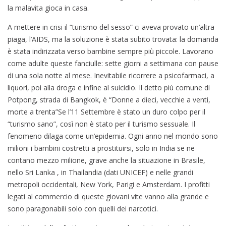
la malavita gioca in casa.
A mettere in crisi il “turismo del sesso” ci aveva provato un’altra
piaga, l’AIDS, ma la soluzione è stata subito trovata: la domanda
è stata indirizzata verso bambine sempre più piccole. Lavorano
come adulte queste fanciulle: sette giorni a settimana con pause
di una sola notte al mese. Inevitabile ricorrere a psicofarmaci, a
liquori, poi alla droga e infine al suicidio. Il detto più comune di
Potpong, strada di Bangkok, è “Donne a dieci, vecchie a venti,
morte a trenta”Se l’11 Settembre è stato un duro colpo per il
“turismo sano”, così non è stato per il turismo sessuale. Il
fenomeno dilaga come un’epidemia. Ogni anno nel mondo sono
milioni i bambini costretti a prostituirsi, solo in India se ne
contano mezzo milione, grave anche la situazione in Brasile,
nello Sri Lanka , in Thailandia (dati UNICEF) e nelle grandi
metropoli occidentali, New York, Parigi e Amsterdam. I profitti
legati al commercio di queste giovani vite vanno alla grande e
sono paragonabili solo con quelli dei narcotici.