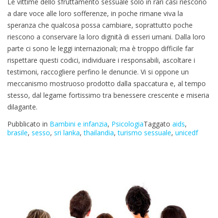
Le vittime dello sfruttamento sessuale solo in rari casi riescono
a dare voce alle loro sofferenze, in poche rimane viva la
speranza che qualcosa possa cambiare, soprattutto poche
riescono a conservare la loro dignità di esseri umani. Dalla loro
parte ci sono le leggi internazionali; ma è troppo difficile far
rispettare questi codici, individuare i responsabili, ascoltare i
testimoni, raccogliere perfino le denuncie. Vi si oppone un
meccanismo mostruoso prodotto dalla spaccatura e, al tempo
stesso, dal legame fortissimo tra benessere crescente e miseria
dilagante.
Pubblicato in
Bambini e infanzia
,
Psicologia
Taggato
aids
,
brasile
,
sesso
,
sri lanka
,
thailandia
,
turismo sessuale
,
unicedf