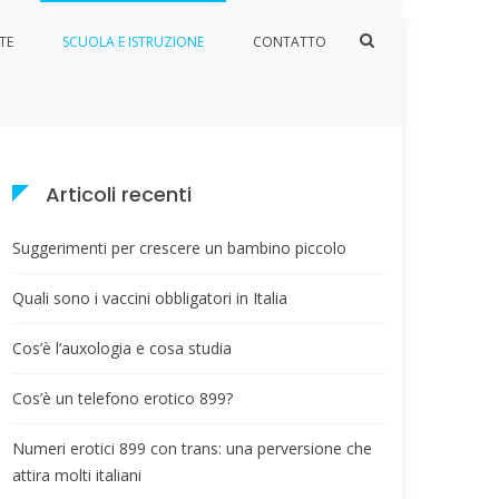
Mostra
TE
SCUOLA E ISTRUZIONE
CONTATTO
il
Home
Scuola e istruzione
modulo
per
la
ricerca
Articoli recenti
Suggerimenti per crescere un bambino piccolo
Quali sono i vaccini obbligatori in Italia
Cos’è l’auxologia e cosa studia
Cos’è un telefono erotico 899?
Numeri erotici 899 con trans: una perversione che
attira molti italiani