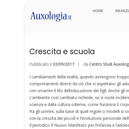
Vai
HOME
INFANZ
ai
Categoria:
Scuola e istruzione
contenuti
Auxologia.it
Approfondimenti di salute e be
Crescita e scuola
Pubblicato il
03/09/2017
da
Centro Studi Auxologi
I cambiamenti della realtà, quando avvengono troppo
comportamenti diversi da ciò che si aspettano gli adul
con smarrire il filo dell’educazione dei figli. Anche gli
L’ambiente così cambiato richiede, se si vuole incider
scienza e dalla cultura odierne, come funziona il corp
fra gli uomini, sulla base di quali regole o modelli si
con la crescita dei piccoli e l’evoluzione personale dell
Il periodico Il Nuovo Manifesto per l’infanzia e l’adoles