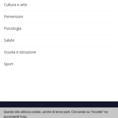
Cultura e arte
Perversioni
Psicologia
Salute
Scuola e istruzione
Sport
Approfondimenti di salute e benessere su
Auxologia
. Copyright 2026 © -
Questo sito utilizza cookie, anche di terze parti. Cliccando su "Accetto" ne
acconsenti l'uso.