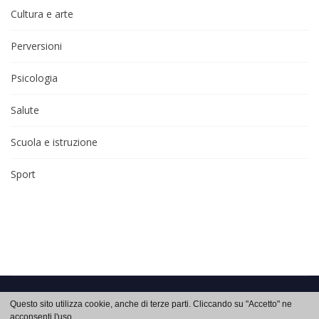
Cultura e arte
Perversioni
Psicologia
Salute
Scuola e istruzione
Sport
Approfondimenti di salute e benessere su
Auxologia
. Copyright 2026 © -
Questo sito utilizza cookie, anche di terze parti. Cliccando su "Accetto" ne
acconsenti l'uso.