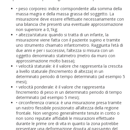
• peso corporeo: indice corrispondente alla somma della
massa magra e della massa grassa del soggetto. La
misurazione deve essere effettuate necessariamente con
una bilancia che presenti una eventuale approssimazione
non superiore a 0,1kg;
• altezza/statura: quando si tratta di un infante, la
misurazione viene fatta con il paziente supino e tramite
uno strumento chiamato infantometro. Raggiunta l’età di
due anni e per i successivi, l’altezza si misura con un
oggetto denominato statimetro (metro da muro con
approssimazione molto bassa);
• velocità staturale: è il valore che rappresenta la crescita
a livello staturale (l’incremento di altezza) in un
determinato periodo di tempo determinato (ad esempio 5
mesi);
• velocità ponderale: è il valore che rappresenta
l’incremento di peso in un determinato periodo di tempo
determinato (ad esempio 5 mesi);
• circonferenza cranica: è una misurazione presa tramite
un nastro flessibile posizionato all’altezza della regione
frontale. Non vengono generalmente tenute in conto o
non sono reputate affidabili le misurazioni effettuate
durante le prime ore di vita in quanto la zona potrebbe
presentare una deformazione dovuta al passaggio del