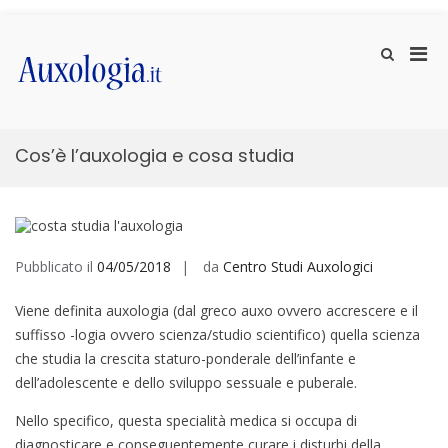
Vai
ai
Men
Mostra
contenuti
il
prin
Auxologia.it
Approfondimenti di salute e benessere
modulo
per
per
la
la
ricerca
visu
Cos’è l’auxologia e cosa studia
Mobi
Pubblicato il
04/05/2018
da
Centro Studi Auxologici
Viene definita auxologia (dal greco auxo ovvero accrescere e il
suffisso -logia ovvero scienza/studio scientifico) quella scienza
che studia la crescita staturo-ponderale dell’infante e
dell’adolescente e dello sviluppo sessuale e puberale.
Nello specifico, questa specialità medica si occupa di
diagnosticare e conseguentemente curare i disturbi della