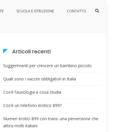
Mostra
TE
SCUOLA E ISTRUZIONE
CONTATTO
il
Home
ritardo crescita
modulo
per
la
ricerca
Articoli recenti
Suggerimenti per crescere un bambino piccolo
Quali sono i vaccini obbligatori in Italia
Cos’è l’auxologia e cosa studia
Cos’è un telefono erotico 899?
Numeri erotici 899 con trans: una perversione che
attira molti italiani