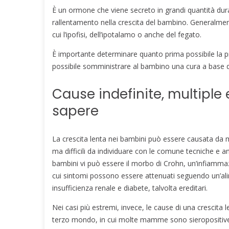
È un ormone che viene secreto in grandi quantità dura
rallentamento nella crescita del bambino. Generalmen
cui l’ipofisi, dell’ipotalamo o anche del fegato.
È importante determinare quanto prima possibile la p
possibile somministrare al bambino una cura a base d
Cause indefinite, multiple 
sapere
La crescita lenta nei bambini può essere causata da m
ma difficili da individuare con le comune tecniche e anal
bambini vi può essere il morbo di Crohn, un’infiammaz
cui sintomi possono essere attenuati seguendo un’ali
insufficienza renale e diabete, talvolta ereditari.
Nei casi più estremi, invece, le cause di una crescit
terzo mondo, in cui molte mamme sono sieropositive) o