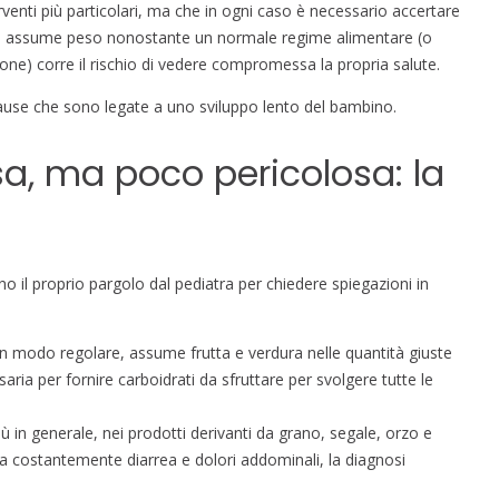
erventi più particolari, ma che in ogni caso è necessario accertare
on assume peso nonostante un normale regime alimentare (o
ne) corre il rischio di vedere compromessa la propria salute.
 cause che sono legate a uno sviluppo lento del bambino.
sa, ma poco pericolosa: la
 il proprio pargolo dal pediatra per chiedere spiegazioni in
n modo regolare, assume frutta e verdura nelle quantità giuste
aria per fornire carboidrati da sfruttare per svolgere tutte le
più in generale, nei prodotti derivanti da grano, segale, orzo e
nta costantemente diarrea e dolori addominali, la diagnosi