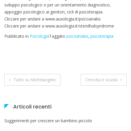
sviluppo psicologico o per un orientamento diagnostico,
appoggio psicologico ai genitori, cicli di psicoterapia.
Cliccare per andare a www.auxologia.it/psicoanalisi
Cliccare per andare a www.auxologia.it/stendhalsyndrome
Pubblicato in
Psicologia
Taggato
psicoanalisi
,
psicoterapia
Navigazione
Tutto su Michelangelo
Crescita e scuola
articoli
Articoli recenti
Suggerimenti per crescere un bambino piccolo