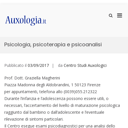
Vai
ai
Men
Mostra
contenuti
il
prin
Auxologia.it
Approfondimenti di salute e benessere
modulo
per
per
la
la
ricerca
visu
Psicologia, psicoterapia e psicoanalisi
Mobi
Pubblicato il
03/09/2017
da
Centro Studi Auxologici
Prof. Dott. Graziella Magherini
Piazza Madonna degli Aldobrandini, 1 50123 Firenze
per appuntamenti, telefona allo (0039)055.212322
Durante l’infanzia e l’adolescenza possono essere utili, o
necessari, l’accertamento del livello di maturazione psicologica
raggiunto dal bambino o dall’adolescente e l’eventuale
rilevazione di sintomi particolari.
Il Centro esegue esami psicodiagnostici per una analisi dello