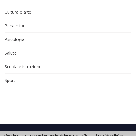
Cultura e arte
Perversioni
Psicologia
Salute
Scuola e istruzione
Sport
Approfondimenti di salute e benessere su
Auxologia
. Copyright 2026 © -
Questo sito utilizza cookie, anche di terze parti. Cliccando su "Accetto" ne