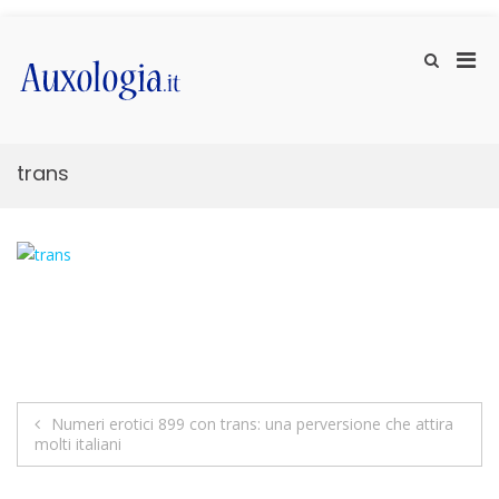
Vai
ai
Men
Mostra
contenuti
il
prin
Auxologia.it
Approfondimenti di salute e benessere
modulo
per
per
la
la
ricerca
visu
trans
Mobi
Navigazione
Numeri erotici 899 con trans: una perversione che attira
molti italiani
articoli