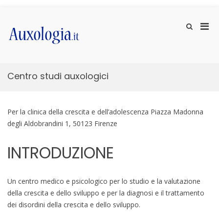
Vai
ai
Men
Mostra
contenuti
il
prin
Auxologia.it
Approfondimenti di salute e benessere
modulo
per
per
la
la
ricerca
visu
Centro studi auxologici
Mobi
Per la clinica della crescita e dell’adolescenza Piazza Madonna
degli Aldobrandini 1, 50123 Firenze
INTRODUZIONE
Un centro medico e psicologico per lo studio e la valutazione
della crescita e dello sviluppo e per la diagnosi e il trattamento
dei disordini della crescita e dello sviluppo.