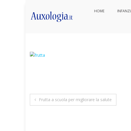
Vai
HOME
INFANZ
ai
frutta-varia
contenuti
Auxologia.it
Approfondimenti di salute e be
Navigazione
Frutta a scuola per migliorare la salute
articoli