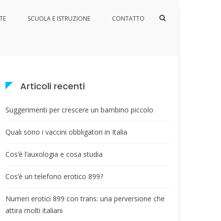
Mostra
TE
SCUOLA E ISTRUZIONE
CONTATTO
il
Home
Media
frutta-varia
modulo
per
la
ricerca
Articoli recenti
Suggerimenti per crescere un bambino piccolo
Quali sono i vaccini obbligatori in Italia
Cos’è l’auxologia e cosa studia
Cos’è un telefono erotico 899?
Numeri erotici 899 con trans: una perversione che
attira molti italiani