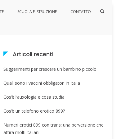
Mostra
TE
SCUOLA E ISTRUZIONE
CONTATTO
il
Home
Media
auxologia-cosa-studia
modulo
per
la
ricerca
Articoli recenti
Suggerimenti per crescere un bambino piccolo
Quali sono i vaccini obbligatori in Italia
Cos’è l’auxologia e cosa studia
Cos’è un telefono erotico 899?
Numeri erotici 899 con trans: una perversione che
attira molti italiani