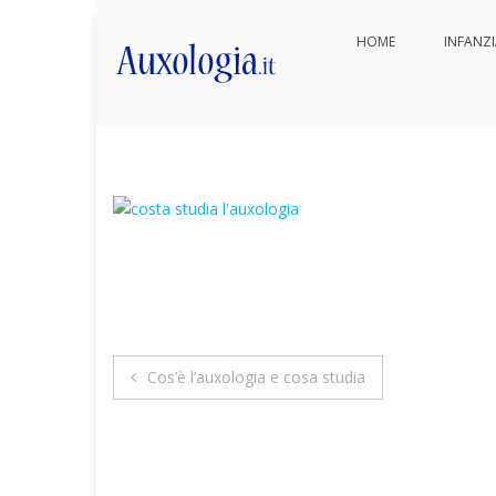
Vai
HOME
INFANZ
ai
auxologia-cosa-studia
contenuti
Auxologia.it
Approfondimenti di salute e be
Navigazione
Cos’è l’auxologia e cosa studia
articoli